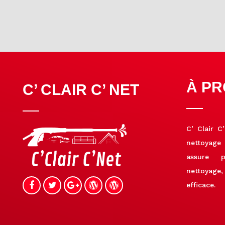
À P
C’ CLAIR C’ NET
C’ Clair C
nettoyage
assure p
nettoyag
efficace.